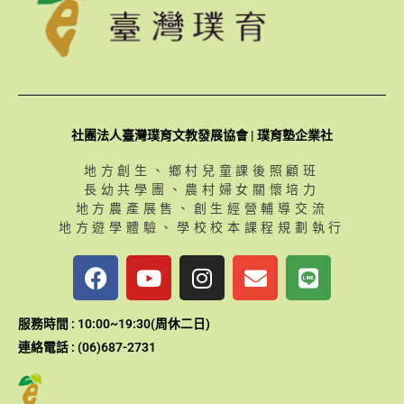
社團法人臺灣璞育文教發展協會 | 璞育塾企業社
地方創生、鄉村兒童課後照顧班
長幼共學團、農村婦女關懷培力
地方農產展售、創生經營輔導交流
地方遊學體驗、學校校本課程規劃執行
F
Y
I
E
L
a
o
n
n
i
c
u
s
v
n
服務時間 : 10:00~19:30(周休二日)
e
t
t
e
e
連絡電話 : (06)687-2731
b
u
a
l
o
b
g
o
o
e
r
p