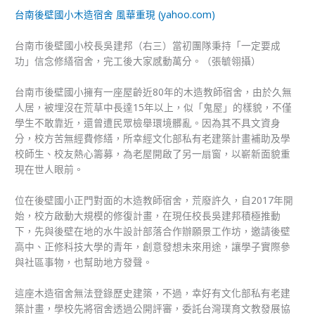
台南後壁國小木造宿舍 風華重現 (yahoo.com)
台南市後壁國小校長吳建邦（右三）當初團隊秉持「一定要成
功」信念修繕宿舍，完工後大家感動萬分。（張毓翎攝）
台南市後壁國小擁有一座屋齡近80年的木造教師宿舍，由於久無
人居，被埋沒在荒草中長達15年以上，似「鬼屋」的樣貌，不僅
學生不敢靠近，還曾遭民眾檢舉環境髒亂。因為其不具文資身
分，校方苦無經費修繕，所幸經文化部私有老建築計畫補助及學
校師生、校友熱心籌募，為老屋開啟了另一扇窗，以嶄新面貌重
現在世人眼前。
位在後壁國小正門對面的木造教師宿舍，荒廢許久，自2017年開
始，校方啟動大規模的修復計畫，在現任校長吳建邦積極推動
下，先與後壁在地的水牛設計部落合作辦願景工作坊，邀請後壁
高中、正修科技大學的青年，創意發想未來用途，讓學子實際參
與社區事物，也幫助地方發聲。
這座木造宿舍無法登錄歷史建築，不過，幸好有文化部私有老建
築計畫，學校先將宿舍透過公開評審，委託台灣璞育文教發展協