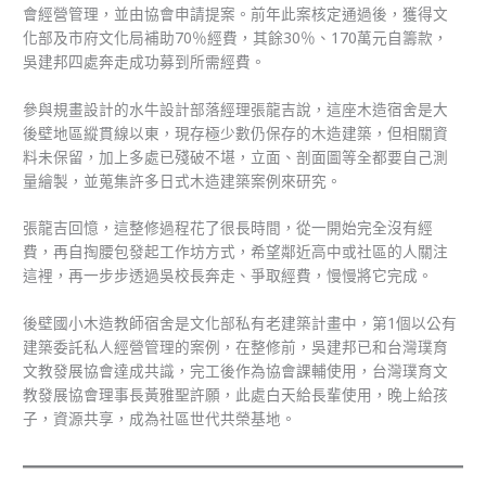
會經營管理，並由協會申請提案。前年此案核定通過後，獲得文
化部及市府文化局補助70％經費，其餘30％、170萬元自籌款，
吳建邦四處奔走成功募到所需經費。
參與規畫設計的水牛設計部落經理張龍吉說，這座木造宿舍是大
後壁地區縱貫線以東，現存極少數仍保存的木造建築，但相關資
料未保留，加上多處已殘破不堪，立面、剖面圖等全都要自己測
量繪製，並蒐集許多日式木造建築案例來研究。
張龍吉回憶，這整修過程花了很長時間，從一開始完全沒有經
費，再自掏腰包發起工作坊方式，希望鄰近高中或社區的人關注
這裡，再一步步透過吳校長奔走、爭取經費，慢慢將它完成。
後壁國小木造教師宿舍是文化部私有老建築計畫中，第1個以公有
建築委託私人經營管理的案例，在整修前，吳建邦已和台灣璞育
文教發展協會達成共識，完工後作為協會課輔使用，台灣璞育文
教發展協會理事長黃雅聖許願，此處白天給長輩使用，晚上給孩
子，資源共享，成為社區世代共榮基地。