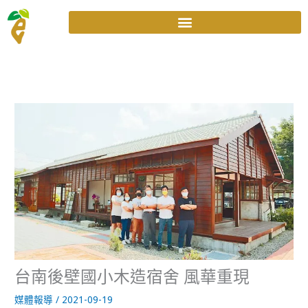
跳
至
主
要
內
容
台南後壁國小木造宿舍 風華重現
媒體報導
/
2021-09-19