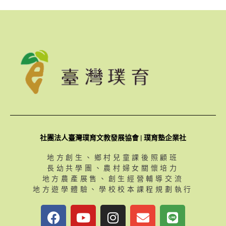
社團法人臺灣璞育文教發展協會 | 璞育塾企業社
地方創生、鄉村兒童課後照顧班
長幼共學團、農村婦女關懷培力
地方農產展售、創生經營輔導交流
地方遊學體驗、學校校本課程規劃執行
F
Y
I
E
L
a
o
n
n
i