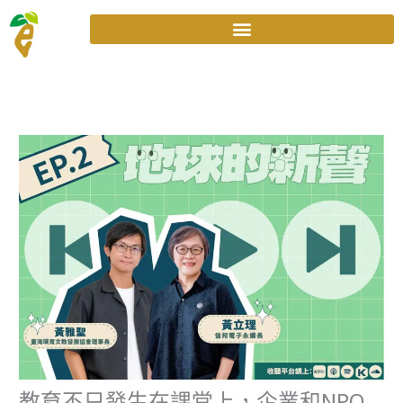
跳
至
主
要
內
容
教育不只發生在課堂上，企業和NPO