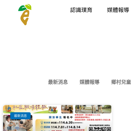
跳
認識璞育
媒體報導
至
主
要
內
容
最新消息
媒體報導
鄉村兒童
最新消息