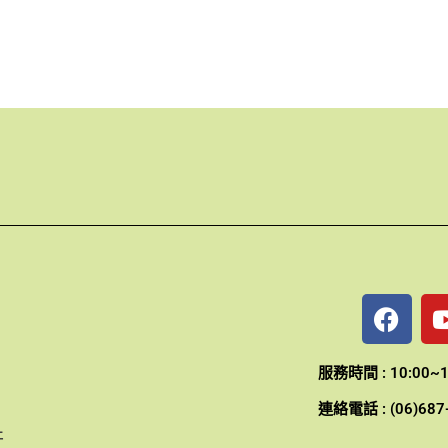
F
a
c
e
服務時間 : 10:00~
b
連絡電話 : (06)687
o
行