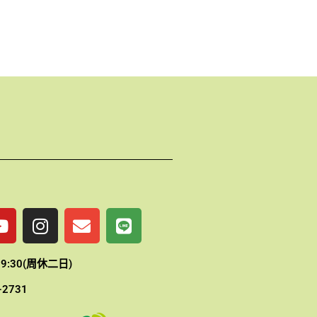
Y
I
E
L
o
n
n
i
u
s
v
n
t
t
e
e
19:30(周休二日)
u
a
l
-2731
b
g
o